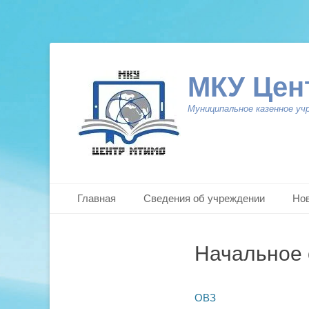
МКУ Цен
Муниципальное казенное уч
Primary Menu
Skip
Главная
Сведения об учреждении
Но
to
content
Начальное 
ОВЗ