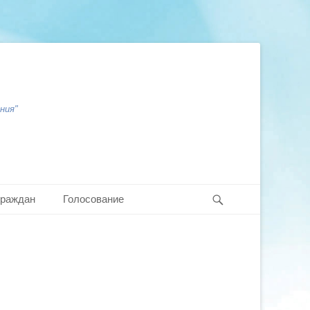
ния"
Search
граждан
Голосование