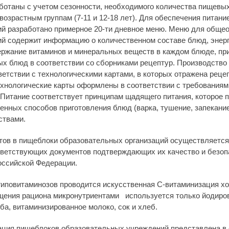
отаны с учетом сезонности, необходимого количества пищевы
озрастным группам (7-11 и 12-18 лет). Для обеспечения питани
й разработано примерное 20-ти дневное меню. Меню для обще
й содержит информацию о количественном составе блюд, энерг
ержание витаминов и минеральных веществ в каждом блюде, пр
х блюд в соответствии со сборниками рецептур. Производство
етствии с технологическими картами, в которых отражена рецеп
ехнологические карты оформлены в соответствии с требования
. Питание соответствует принципам щадящего питания, которое 
енных способов приготовления блюд (варка, тушение, запекани
ствами.
ов в пищеблоки образовательных организаций осуществляется
ветствующих документов подтверждающих их качество и безопа
оссийской Федерации.
гиповитаминозов проводится искусственная С-витаминизация х
щения рациона микронутриентами используется только йодиров
а, витаминизированное молоко, сок и хлеб.
ция пищеблоков образовательных учреждений представлена в 