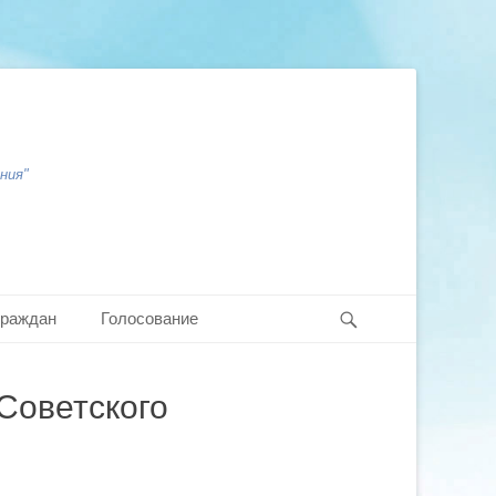
ния"
Search
граждан
Голосование
Советского