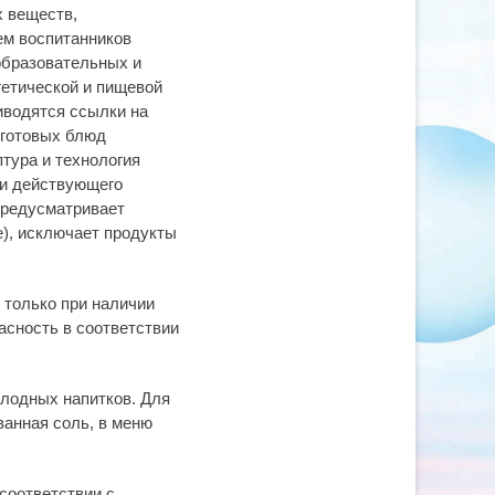
х веществ,
ем воспитанников
образовательных и
етической и пищевой
иводятся ссылки на
 готовых блюд
тура и технология
ми действующего
предусматривает
е), исключает продукты
 только при наличии
сность в соответствии
олодных напитков. Для
анная соль, в меню
соответствии с