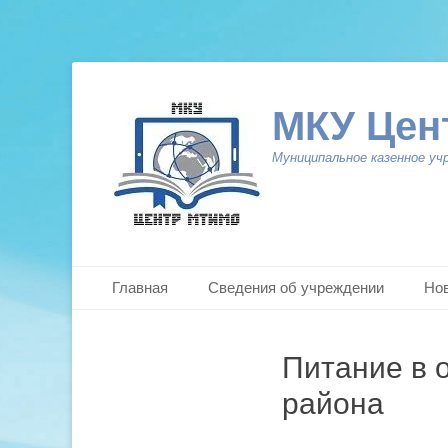
МКУ Цен
Муниципальное казенное уч
Primary Menu
Skip
Главная
Сведения об учреждении
Но
to
content
Питание в 
района