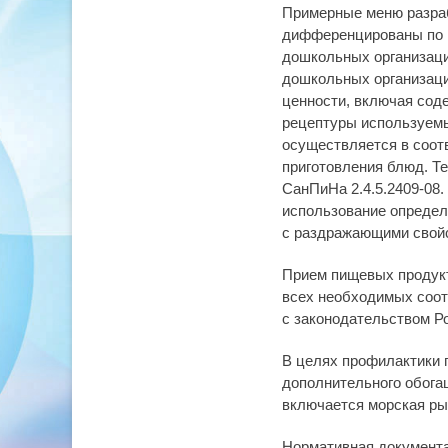
Примерные меню разраб
дифференцированы по в
дошкольных организаци
дошкольных организаци
ценности, включая сод
рецептуры используемы
осуществляется в соотв
приготовления блюд. Т
СанПиНа 2.4.5.2409-08
использование определ
с раздражающими свой
Прием пищевых продукт
всех необходимых соот
с законодательством Р
В целях профилактики 
дополнительного обога
включается морская рыб
Нормативная документа