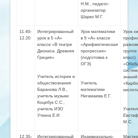
Н.М., педагог-
организатор
Шарко М.Г.
11.40-
Интегрированный
Урок математики
Урок х
12.20
урок в 5 «А»
в 9 «А» классе
профи
классе «В театре
«Арифметическая
разнов
Диониса. Древняя
прогрессия»
группе 
Греция»
(подготовка к
класс)
ОГЭ)
«Обоб
систем
Учитель истории и
знаний
обществознания
Учитель
«Карб
Баранова Л.В.,
математики
кислот
учитель музыки
Нигамаева Е.Г.
Коцебук С.С.,
учитель ИЗО
Учител
Уткина Е.И.
Евстаф
М.С.
12.35-
Интегрированный
Индивидуально-
Мастер