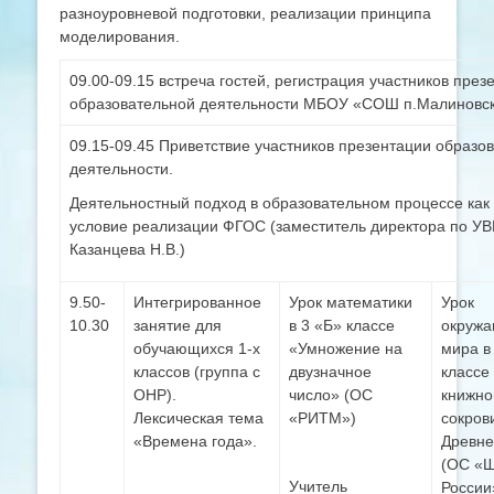
разноуровневой подготовки, реализации принципа
моделирования.
09.00-09.15 встреча гостей, регистрация участников през
образовательной деятельности МБОУ «СОШ п.Малиновс
09.15-09.45 Приветствие участников презентации образо
деятельности.
Деятельностный подход в образовательном процессе как
условие реализации ФГОС (заместитель директора по УВ
Казанцева Н.В.)
9.50-
Интегрированное
Урок математики
Урок
10.30
занятие для
в 3 «Б» классе
окруж
обучающихся 1-х
«Умножение на
мира в
классов (группа с
двузначное
классе
ОНР).
число» (ОС
книжно
Лексическая тема
«РИТМ»)
сокро
«Времена года».
Древне
(ОС «
Учитель
России