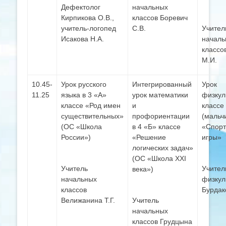
Дефектолог
начальных
Кирпикова О.В.,
классов Боревич
учитель-логопед
С.В.
Учител
Исакова Н.А.
началь
классо
М.И.
10.45-
Урок русского
Интегрированный
Урок
11.25
языка в 3 «А»
урок математики
физкул
классе «Род имен
и
классе
существительных»
профориентации
(мальч
(ОС «Школа
в 4 «Б» классе
«Спор
России»)
«Решение
игры»
логических задач»
(ОС «Школа XXI
Учитель
Учител
века»)
начальных
физкул
классов
Бурдак
Велижанина Т.Г.
Учитель
начальных
классов Грудцына