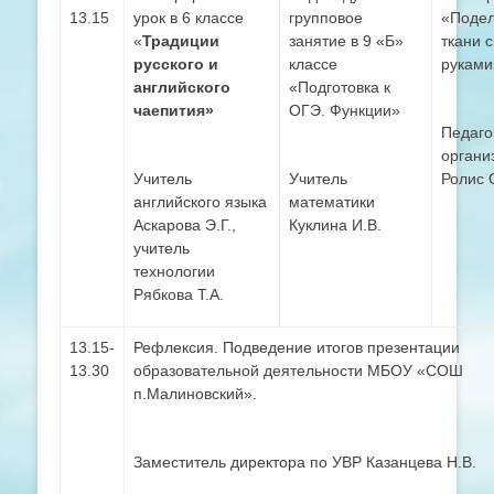
13.15
урок в 6 классе
групповое
«Подел
«
Традиции
занятие в 9 «Б»
ткани 
русского и
классе
руками
английского
«Подготовка к
чаепития»
ОГЭ. Функции»
Педаго
органи
Учитель
Учитель
Ролис 
английского языка
математики
Аскарова Э.Г.,
Куклина И.В.
учитель
технологии
Рябкова Т.А.
13.15-
Рефлексия. Подведение итогов презентации
13.30
образовательной деятельности МБОУ «СОШ
п.Малиновский».
Заместитель директора по УВР Казанцева Н.В.