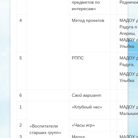
предметов по
Родничо
интересам»
4
Метод проектов
МАДОУ д
Радуга п
Агириш,
МАДОУ д
Улыбка
5
РППС
МАДОУ д
Радуга,
МАДОУ д
Улыбка
6
Свой вариант
1
«Клубный час»
МАДОУ д
Малышо
2
«Часы игр»
«Воспитатели
старших групп»
3
Метод
МАДОУ д