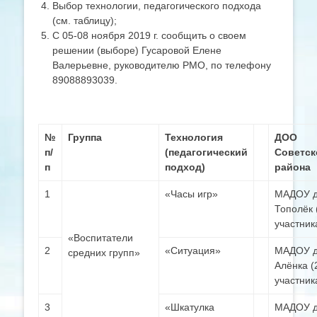
Выбор технологии, педагогического подхода
(см. таблицу);
С 05-08 ноября 2019 г. сообщить о своем
решении (выборе) Гусаровой Елене
Валерьевне, руководителю РМО, по телефону
89088893039.
№
Группа
Технология
ДОО
п/
(педагогический
Советск
п
подход)
района
1
«Часы игр»
МАДОУ д
Тополёк 
участник
«Воспитатели
2
«Ситуация»
МАДОУ д
средних групп»
Алёнка (
участник
3
«Шкатулка
МАДОУ д