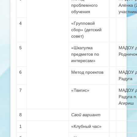
проблемного
Алёнка (
обучения
участник
4
«Групповой
сбор» (детский
совет)
5
«Шкатулка
МАДОУ д
предметов по
Родничо
интересам»
6
Метод проектов
МАДОУ д
Радуга
7
«Твигис»
МАДОУ д
Радуга п
Агириш
8
Свой вариант
1
«Клубный час»