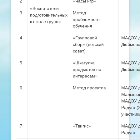
2
«Часы игр»
«Воспитатели
3
Метод
подготовительных
проблемного
к школе групп»
обучения
4
«Групповой
МАДОУ д
сбор» (детский
Дюймово
совет)
5
«Шкатулка
МАДОУ д
предметов по
Дюймово
интересам»
6
Метод проектов
МАДОУ д
Малышок
МАДОУ д
Радуга (
участник
7
«Твигис»
МАДОУ д
Радуга