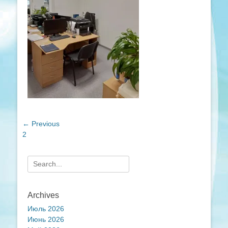
Навигация
← Previous
Previous
2
по
post:
записям
Search
for:
Archives
Июль 2026
Июнь 2026