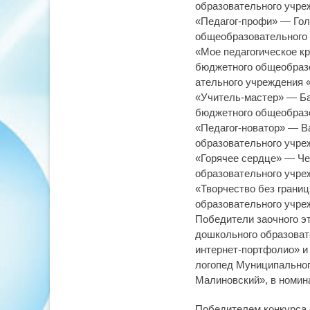
образовательного учреж
«Педагог-профи» — Гол
общеобразовательного у
«Мое педагогическое к
бюджетного общеобраз
ательного учреждения 
«Учитель-мастер» — Ба
бюджетного общеобразо
«Педагог-новатор» — В
образовательного учре
«Горячее сердце» — Че
образовательного учре
«Творчество без грани
образовательного учреж
Победители заочного э
дошкольного образоват
интернет-портфолио» и
логопед Муниципальног
Малиновский», в номин
Победителем конкурса 