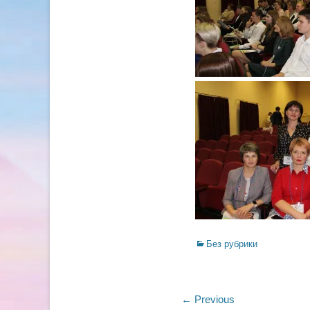
Categories
Без рубрики
Навигация
← Previous