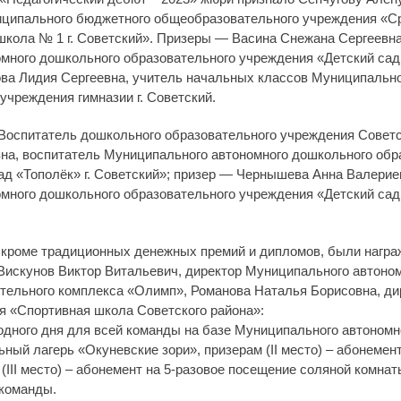
иципального бюджетного общеобразовательного учреждения «С
кола № 1 г. Советский». Призеры — Васина Снежана Сергеевна
много дошкольного образовательного учреждения «Детский сад
ва Лидия Сергеевна, учитель начальных классов Муниципальн
чреждения гимназии г. Советский.
Воспитатель дошкольного образовательного учреждения Советс
на, воспитатель Муниципального автономного дошкольного обр
ад «Тополёк» г. Советский»; призер — Чернышева Анна Валерие
много дошкольного образовательного учреждения «Детский сад
 кроме традиционных денежных премий и дипломов, были награ
Вискунов Виктор Витальевич, директор Муниципального автоно
тельного комплекса «Олимп», Романова Наталья Борисовна, д
я «Спортивная школа Советского района»:
одного дня для всей команды на базе Муниципального автономн
ный лагерь «Окуневские зори», призерам (II место) – абонемент
(III место) – абонемент на 5-разовое посещение соляной комна
 команды.