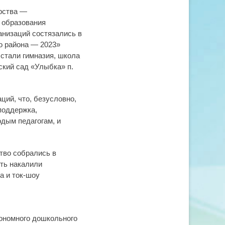
ерства —
 образования
ганизаций состязались в
о района — 2023»
стали гимназия, школа
ский сад «Улыбка» п.
ций, что, безусловно,
поддержка,
дым педагогам, и
тво собрались в
ть накалили
а и ток-шоу
ономного дошкольного