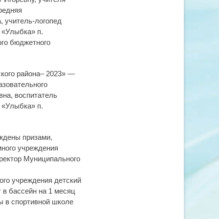
редняя
, учитель-логопед
 «Улыбка» п.
ого бюджетного
кого района– 2023» —
азовательного
вна, воспитатель
 «Улыбка» п.
ждены призами,
много учреждения
иректор Муниципального
ого учреждения детский
 в бассейн на 1 месяц
ты в спортивной школе