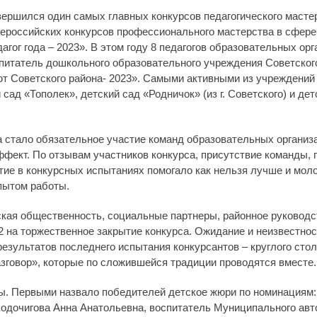
вершился один самых главных конкурсов педагогического маст
ероссийских конкурсов профессионального мастерства в сфере
агог года – 2023». В этом году 8 педагогов образовательных ор
питатель дошкольного образовательного учреждения Советског
ют Советского района- 2023». Самыми активными из учреждений 
сад «Тополек», детский сад «Родничок» (из г. Советского) и дет
 стало обязательное участие команд образовательных организа
фект. По отзывам участников конкурса, присутствие команды, 
тие в конкурсных испытаниях помогало как нельзя лучше и моло
пытом работы.
ская общественность, социальные партнеры, районное руководс
 на торжественное закрытие конкурса. Ожидание и неизвестнос
результатов последнего испытания конкурсантов – круглого стол
говор», которые по сложившейся традиции проводятся вместе.
ы. Первыми назвало победителей детское жюри по номинациям:
дочигова Анна Анатольевна, воспитатель Муниципального авт