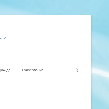
ния"
Search
граждан
Голосование