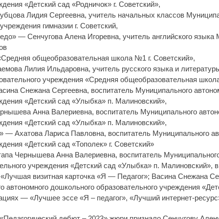
дения «Детский сад «Родничок» г. Советский»,
убцова Лидия Сергеевна, учитель начальных классов Муницип
чреждения гимназии г. Советский,
редо» — Сенчугова Алена Игоревна, учитель английского языка
ов
«Средняя общеобразовательная школа №1 г. Советский»,
емова Лилия Ильдаровна, учитель русского языка и литератур
вательного учреждения «Средняя общеобразовательная школа 
асина Снежана Сергеевна, воспитатель Муниципального автоно
ждения «Детский сад «Улыбка» п. Малиновский»,
рнышева Анна Валериевна, воспитатель Муниципального автон
ждения «Детский сад «Улыбка» п. Малиновский»,
ц» — Ахатова Лариса Павловна, воспитатель Муниципального а
дения «Детский сад «Тополек» г. Советский»
тапа Чернышева Анна Валериевна, воспитатель Муниципального
ельного учреждения «Детский сад «Улыбка» п. Малиновский», 
 «Лучшая визитная карточка «Я — Педагог»; Васина Снежана Се
о автономного дошкольного образовательного учреждения «Дет
ациях — «Лучшее эссе «Я – педагог», «Лучший интернет-ресурс
«Педагогический дебют – 2023» жюри признало Сенчугову Алену