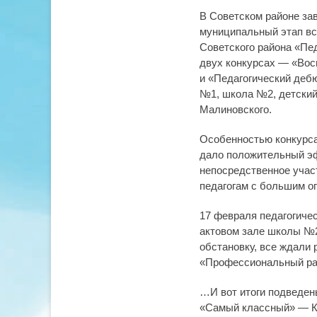
on
В Советском районе за
муниципальный этап вс
Советского района «Пед
двух конкурсах — «Вос
и «Педагогический деб
№1, школа №2, детский 
Малиновского.
Особенностью конкурса
дало положительный эф
непосредственное учас
педагогам с большим о
17 февраля педагогиче
актовом зале школы №2
обстановку, все ждали 
«Профессиональный раз
…И вот итоги подведен
«Самый классный» — Ко