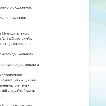
ального бюджетного
 Муниципального
ы Муниципального
№ 2 г. Советский»,
много дошкольного
омного дошкольного
втономного дошкольного
 автономного
в номинациях «Лучшее
ргеевна, учитель-
ский сад «Улыбка» п.
».
 Игоревну, учителя