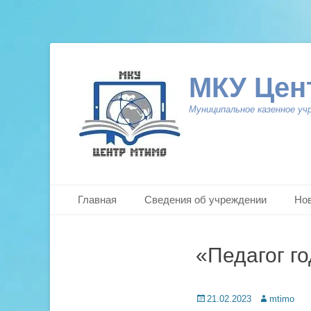
МКУ Цен
Муниципальное казенное уч
Primary Menu
Skip
Главная
Сведения об учреждении
Но
to
content
«Педагог г
Posted
Author
21.02.2023
mtimo