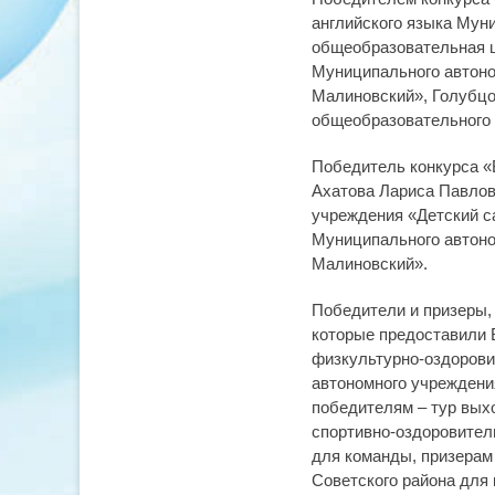
английского языка Мун
общеобразовательная ш
Муниципального автоно
Малиновский», Голубцо
общеобразовательного у
Победитель конкурса «
Ахатова Лариса Павлов
учреждения «Детский с
Муниципального автоно
Малиновский».
Победители и призеры,
которые предоставили 
физкультурно-оздорови
автономного учреждени
победителям – тур вых
спортивно-оздоровитель
для команды, призерам 
Советского района для