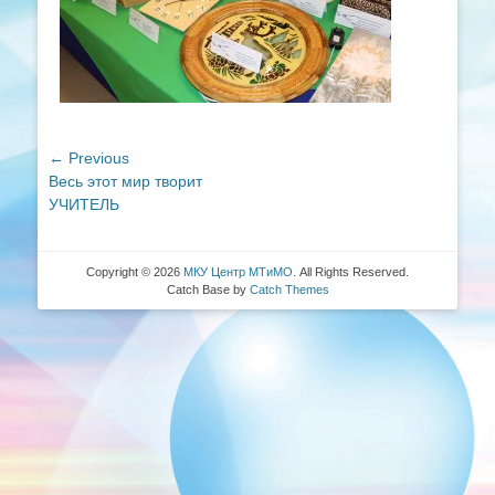
Навигация
← Previous
Previous
Весь этот мир творит
по
post:
УЧИТЕЛЬ
записям
Copyright © 2026
МКУ Центр МТиМО
. All Rights Reserved.
Catch Base by
Catch Themes