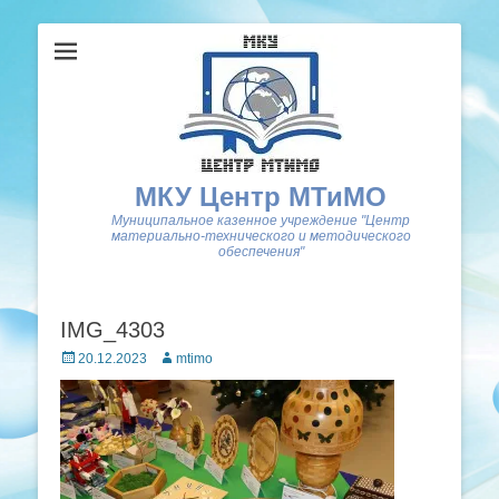
МКУ Центр МТиМО
Муниципальное казенное учреждение "Центр
материально-технического и методического
обеспечения"
IMG_4303
Posted
Author
20.12.2023
mtimo
on