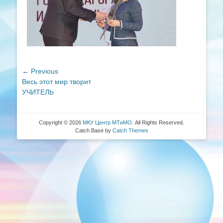
Навигация
← Previous
Previous
Весь этот мир творит
по
post:
УЧИТЕЛЬ
записям
Copyright © 2026
МКУ Центр МТиМО
. All Rights Reserved.
Catch Base by
Catch Themes