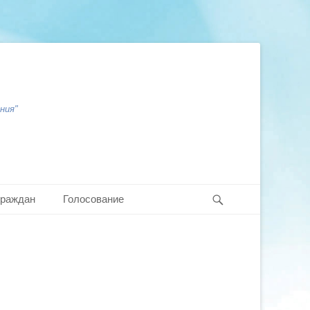
ния"
Search
граждан
Голосование