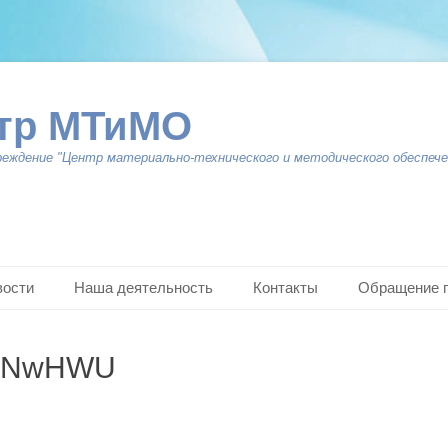
тр МТиМО
реждение "Центр материально-технического и методического обеспече
вости
Наша деятельность
Контакты
Обращение 
pNwHWU