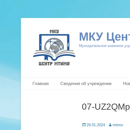
МКУ Цен
Муниципальное казенное уч
Primary Menu
Skip
Главная
Сведения об учреждении
Но
to
content
07-UZ2QM
Posted
Author
29.01.2024
mtimo