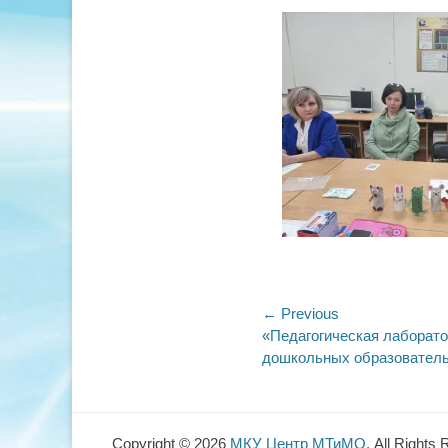
on
Навигация
← Previous
Previous
«Педагогическая лаборато
по
post:
дошкольных образователь
записям
Copyright © 2026
МКУ Центр МТиМО
. All Rights