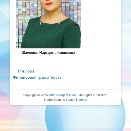
Навигация
← Previous
Previous
Финансовая грамотность
по
post:
записям
Copyright © 2026
МКУ Центр МТиМО
. All Rights Reserved.
Catch Base by
Catch Themes