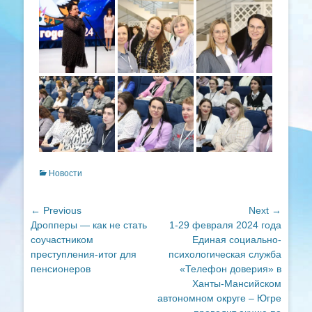
Categories
Новости
Навигация
← Previous
Next →
Previous
Next
Дропперы — как не стать
1-29 февраля 2024 года
по
post:
post:
соучастником
Единая социально-
записям
преступления-итог для
психологическая служба
пенсионеров
«Телефон доверия» в
Ханты-Мансийском
автономном округе – Югре