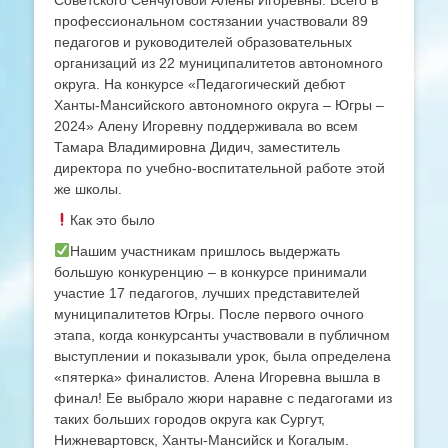
Советского Сенчуговой Алены Игоревны. Всего в
профессиональном состязании участвовали 89
педагогов и руководителей образовательных
организаций из 22 муниципалитетов автономного
округа. На конкурсе «Педагогический дебют
Ханты-Мансийского автономного округа – Югры –
2024» Алену Игоревну поддерживала во всем
Тамара Владимировна Дидич, заместитель
директора по учебно-воспитательной работе этой
же школы.
Как это было
Нашим участникам пришлось выдержать
большую конкуренцию – в конкурсе принимали
участие 17 педагогов, лучших представителей
муниципалитетов Югры. После первого очного
этапа, когда конкурсанты участвовали в публичном
выступлении и показывали урок, была определена
«пятерка» финалистов. Алена Игоревна вышла в
финал! Ее выбрало жюри наравне с педагогами из
таких больших городов округа как Сургут,
Нижневартовск, Ханты-Мансийск и Когалым.