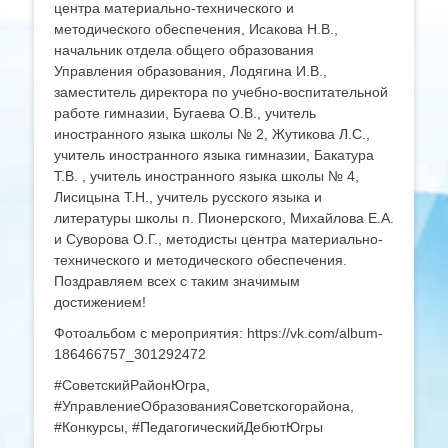
центра материально-технического и
методического обеспечения, Исакова Н.В.,
начальник отдела общего образования
Управления образования, Лодягина И.В.,
заместитель директора по учебно-воспитательной
работе гимназии, Бугаева О.В., учитель
иностранного языка школы № 2, Жутикова Л.С.,
учитель иностранного языка гимназии, Бакатура
Т.В. , учитель иностранного языка школы № 4,
Лисицына Т.Н., учитель русского языка и
литературы школы п. Пионерского, Михайлова Е.А.
и Суворова О.Г., методисты центра материально-
технического и методического обеспечения.
Поздравляем всех с таким значимым
достижением!
Фотоальбом с мероприятия: https://vk.com/album-
186466757_301292472
#СоветскийРайонЮгра,
#УправлениеОбразованияСоветскогорайона,
#Конкурсы, #ПедагогическийДебютЮгры