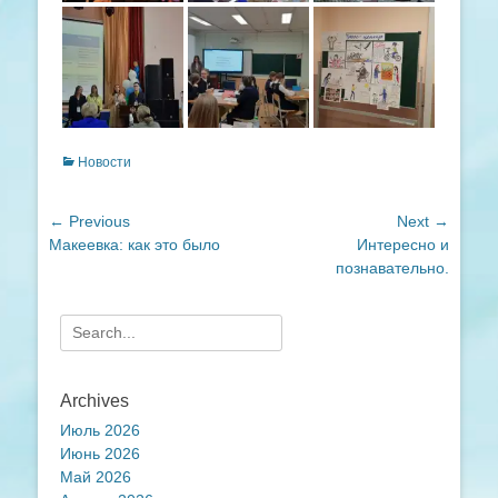
Categories
Новости
Навигация
← Previous
Next →
Previous
Next
Макеевка: как это было
Интересно и
по
post:
post:
познавательно.
записям
Search
for:
Archives
Июль 2026
Июнь 2026
Май 2026