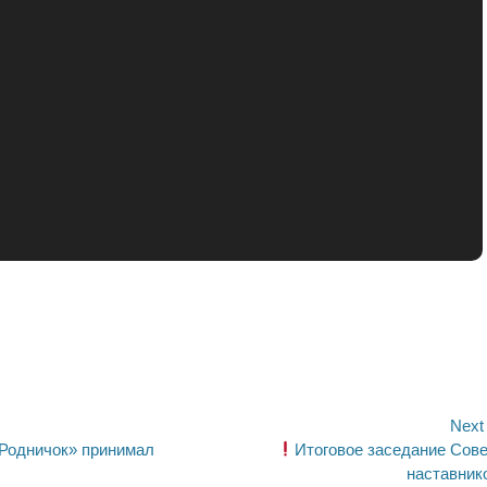
ия
Next
Next
«Родничок» принимал
Итоговое заседание Сов
post:
наставник