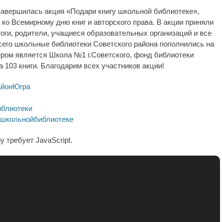
завершилась акция «Подари книгу школьной библиотеке»,
 ко Всемирному дню книг и авторского права. В акции приняли
гоги, родители, учащиеся образовательных организаций и все
его школьные библиотеки Советского района пополнились на
дером является Школа №1 г.Советского, фонд библиотеки
 103 книги. Благодарим всех участников акции!
айонЮгра
блиотеки
ушкольнойбиблиотеке
 требует JavaScript.