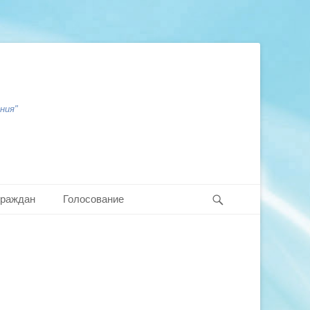
ния"
Search
граждан
Голосование