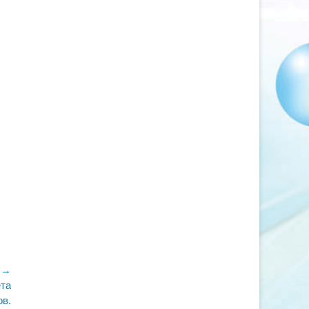
 →
ета
ов.