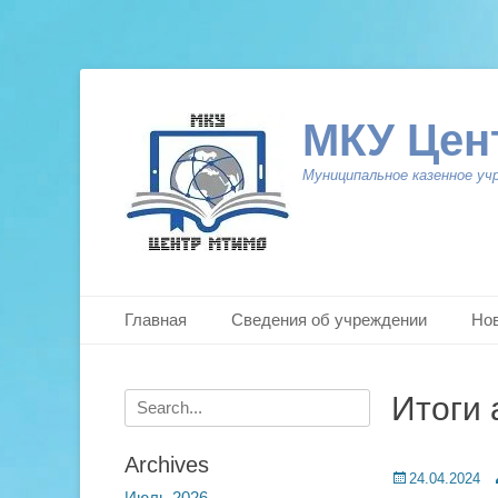
МКУ Цен
Муниципальное казенное уч
Primary Menu
Skip
Главная
Сведения об учреждении
Но
to
content
Search
Итоги 
for:
Archives
Posted
A
24.04.2024
Июль 2026