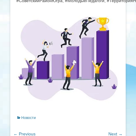
#СоветскийРайонЮгра, #МолодыеПедагоги, #ТерриторияН
Categories
Новости
Навигация
← Previous
Next →