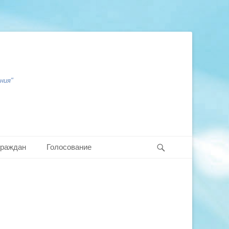
ния"
Search
граждан
Голосование