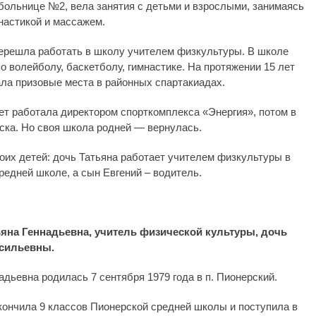
больнице №2, вела занятия с детьми и взрослыми, занимаясь
настикой и массажем.
перешла работать в школу учителем физкультуры. В школе
о волейболу, баскетболу, гимнастике. На протяжении 15 лет
ла призовые места в районных спартакиадах.
ет работала директором спорткомплекса «Энергия», потом в
рска. Но своя школа родней — вернулась.
оих детей: дочь Татьяна работает учителем физкультуры в
редней школе, а сын Евгений – водитель.
ьяна Геннадьевна, учитель физической культуры, дочь
сильевны.
адьевна родилась 7 сентября 1979 года в п. Пионерский.
окончила 9 классов Пионерской средней школы и поступила в