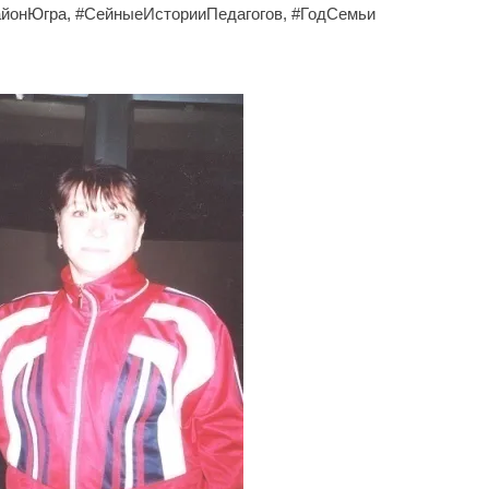
йонЮгра, #СейныеИсторииПедагогов, #ГодСемьи