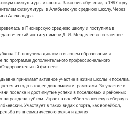
хникум физкультуры и спорта. Закончив обучение, в 1997 году
чителем физкультуры в Алябьевскую среднюю школу. Через
ына Александра.
перевелась в Пионерскую среднюю школу и поступила в
едагогический институт имени Д. И. Менделеева на заочное
Зубкова Т.Г. получила диплом о высшем образовании и
е по программе дополнительного профессионального
«Оздоровительный фитнес».
адьевна принимает активное участие в жизни школы и поселка,
ается из года в год ее дипломами и грамотами. За участие в
изни поселка и достигнутые успехи в поселковых и районных
х награждена кубком. Играет в волейбол за женскую сборную
ябьевский. Участвует в таких видах спорта, как волейбол,
рельба из пневматического ружья и других.