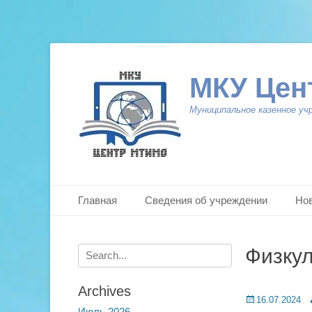
МКУ Цен
Муниципальное казенное уч
Primary Menu
Skip
Главная
Сведения об учреждении
Но
to
content
Search
Физкул
for:
Archives
Posted
A
16.07.2024
Июль 2026