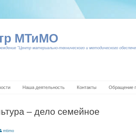
тр МТиМО
реждение "Центр материально-технического и методического обеспече
вости
Наша деятельность
Контакты
Обращение 
ьтура – дело семейное
uthor
mtimo