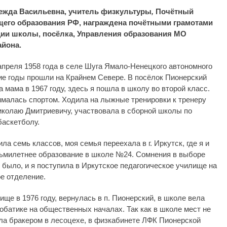
ежда Васильевна, учитель физкультуры
,
Почётный
щего образования РФ, награждена почётными грамотами
ии школы, посёлка, Управления образования МО
айона.
апреля 1958 года в селе Шуга Ямало-Ненецкого автономного
кие годы прошли на Крайнем Севере. В посёлок Пионерский
 мама в 1967 году, здесь я пошла в школу во второй класс.
ималась спортом. Ходила на лыжные тренировки к тренеру
колаю Дмитриевичу, участвовала в сборной школы по
баскетболу.
ила семь классов, моя семья переехала в г. Иркутск, где я и
ьмилетнее образование в школе №24. Сомнения в выборе
 было, и я поступила в Иркутское педагогическое училище на
е отделение.
ще в 1976 году, вернулась в п. Пионерский, в школе вела
робатике на общественных началах. Так как в школе мест не
ла бракером в лесоцехе, в физкабинете ЛФК Пионерской