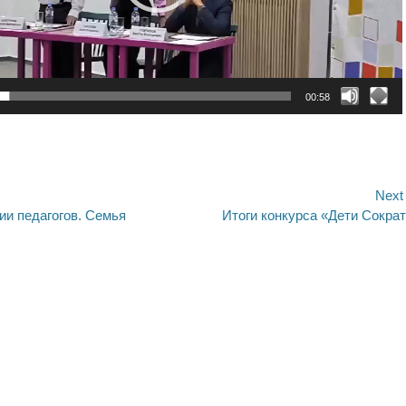
00:58
ия
Next
Next
и педагогов. Семья
Итоги конкурса «Дети Сокра
post: