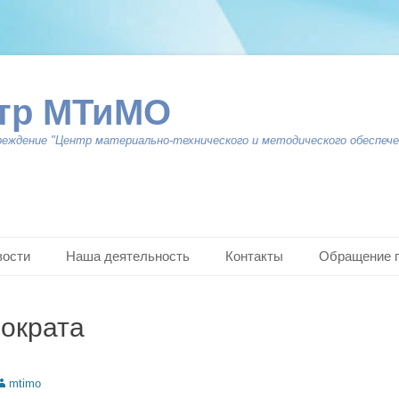
тр МТиМО
реждение "Центр материально-технического и методического обеспече
вости
Наша деятельность
Контакты
Обращение 
ократа
uthor
mtimo