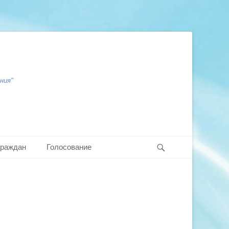
ния"
Search
граждан
Голосование