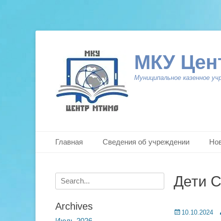
МКУ Цен
Муниципальное казенное уч
Primary Menu
Skip
Главная
Сведения об учреждении
Но
to
content
Search
Дети С
for:
Archives
Posted
A
10.10.2024
Июль 2026