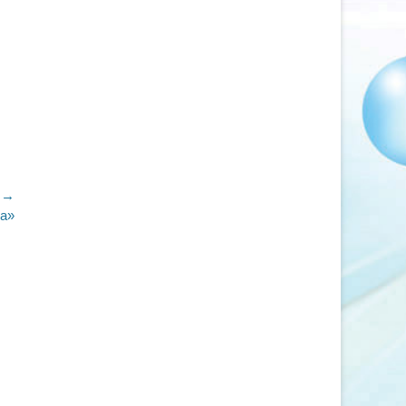
 →
та»