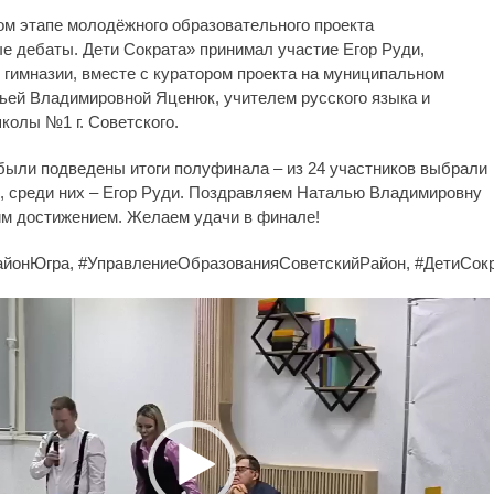
ом этапе молодёжного образовательного проекта
е дебаты. Дети Сократа» принимал участие Егор Руди,
гимназии, вместе с куратором проекта на муниципальном
ьей Владимировной Яценюк, учителем русского языка и
колы №1 г. Советского.
были подведены итоги полуфинала – из 24 участников выбрали
, среди них – Егор Руди. Поздравляем Наталью Владимировну
ким достижением. Желаем удачи в финале!
айонЮгра, #УправлениеОбразованияСоветскийРайон, #ДетиСок