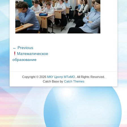
Навигация
← Previous
Previous
Математическое
по
post:
образование
записям
Copyright © 2026
МКУ Центр МТиМО
. All Rights Reserved.
Catch Base by
Catch Themes