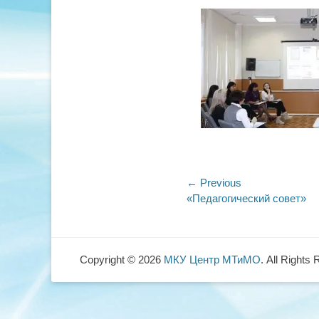
on
Навигация
← Previous
Previous
«Педагогический совет»
по
post:
записям
Copyright © 2026
МКУ Центр МТиМО
. All Rights