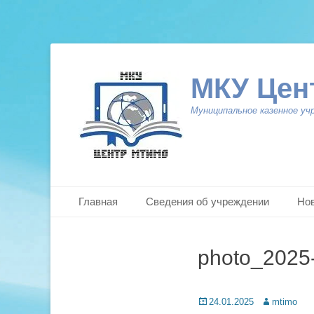
МКУ Цен
Муниципальное казенное уч
Primary Menu
Skip
Главная
Сведения об учреждении
Но
to
content
photo_2025-
Posted
Author
24.01.2025
mtimo