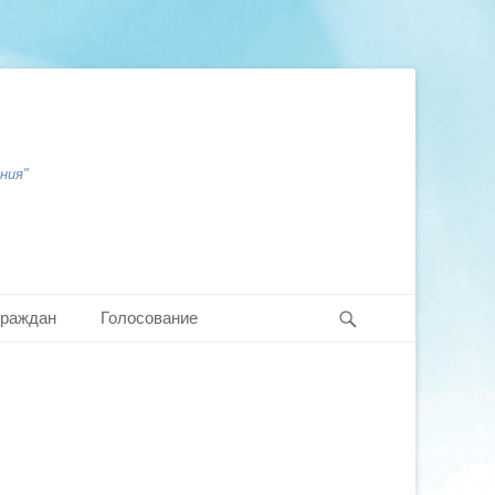
ния"
Search
граждан
Голосование