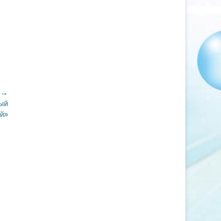
 →
вый
й»