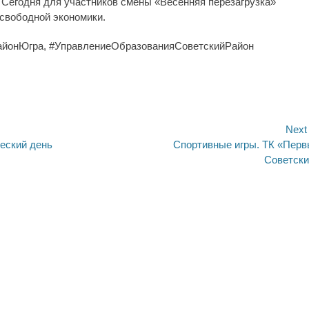
 Сегодня для участников смены «Весенняя перезагрузка»
свободной экономики.
айонЮгра, #УправлениеОбразованияСоветскийРайон
ия
Next
Next
еский день
Спортивные игры. ТК «Пер
post:
Советски