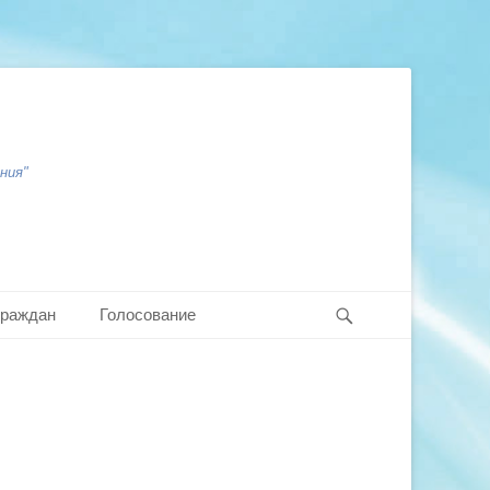
ния"
Search
граждан
Голосование