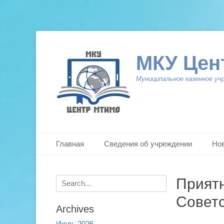
МКУ Цен
Муниципальное казенное уч
Primary Menu
Skip
Главная
Сведения об учреждении
Но
to
content
Search
Приятн
for:
Совет
Archives
Июль 2026