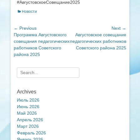
#АвгустовскоеСовещание2025
Categories
Новости
Навигация
← Previous
Next →
Previous
Next
Программа Августовского
Августовское совещание
по
post:
post:
совещания педагогических
педагогических работников
записям
работников Советского
Советского района 2025
района 2025
Search
for:
Archives
Июль 2026
Июнь 2026
Май 2026
Апрель 2026
Март 2026
Февраль 2026
Январь 2026