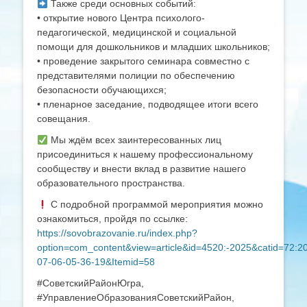
Также среди основных событий:
• открытие нового Центра психолого-
педагогической, медицинской и социальной
помощи для дошкольников и младших школьников;
• проведение закрытого семинара совместно с
представителями полиции по обеспечению
безопасности обучающихся;
• пленарное заседание, подводящее итоги всего
совещания.
Мы ждём всех заинтересованных лиц
присоединиться к нашему профессиональному
сообществу и внести вклад в развитие нашего
образовательного пространства.
С подробной программой мероприятия можно
ознакомиться, пройдя по ссылке:
https://sovobrazovanie.ru/index.php?
option=com_content&view=article&id=4520:-2025&catid=72:2
07-06-05-36-19&Itemid=58
#СоветскийРайонЮгра,
#УправлениеОбразованияСоветскийРайон,