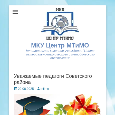
МКУ Центр МТиМО
Муниципальное казенное учреждение "Центр
материально-технического и методического
обеспечения"
Уважаемые педагоги Советского
района
Posted
Author
22.08.2025
mtimo
on