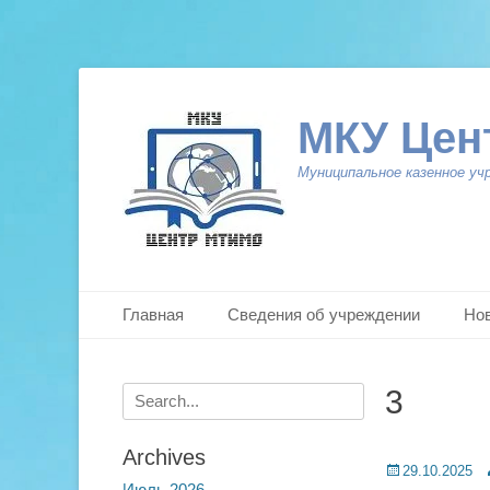
МКУ Цен
Муниципальное казенное уч
Primary Menu
Skip
Главная
Сведения об учреждении
Но
to
content
Search
3
for:
Archives
Posted
A
29.10.2025
Июль 2026