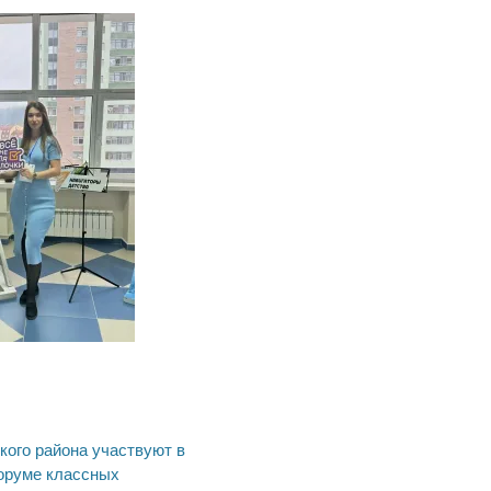
ия
кого района участвуют в
оруме классных