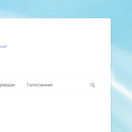
ния"
Search
граждан
Голосование