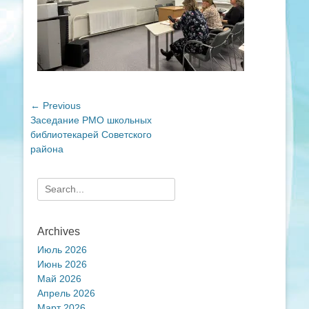
Навигация
← Previous
Previous
Заседание РМО школьных
по
post:
библиотекарей Советского
записям
района
Search
for:
Archives
Июль 2026
Июнь 2026
Май 2026
Апрель 2026
Март 2026