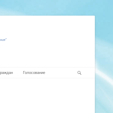
ния"
Search
граждан
Голосование