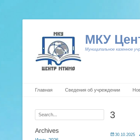
МКУ Цен
Муниципальное казенное уч
Primary Menu
Skip
Главная
Сведения об учреждении
Но
to
content
Search
3
for:
Archives
Posted
A
30.10.2025
Июль 2026