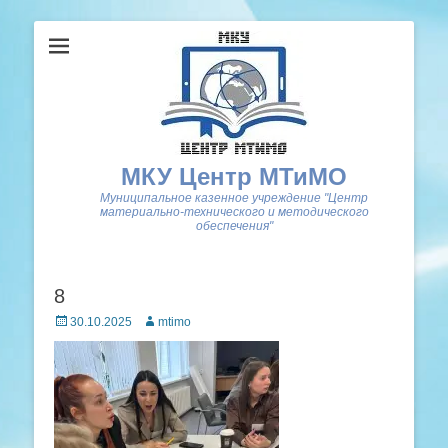
МКУ Центр МТиМО
Муниципальное казенное учреждение "Центр
материально-технического и методического
обеспечения"
8
Posted
Author
30.10.2025
mtimo
on