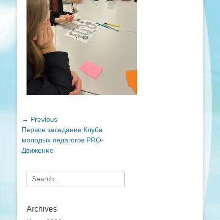
Навигация
← Previous
Previous
Первое заседание Клуба
по
post:
молодых педагогов PRO-
записям
Движение
Search
for:
Archives