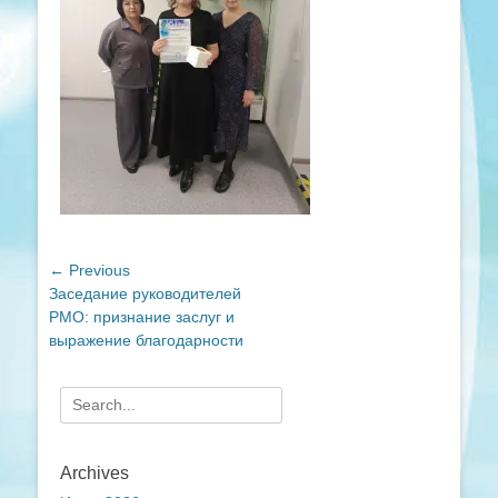
Навигация
← Previous
Previous
Заседание руководителей
по
post:
РМО: признание заслуг и
записям
выражение благодарности
Search
for:
Archives