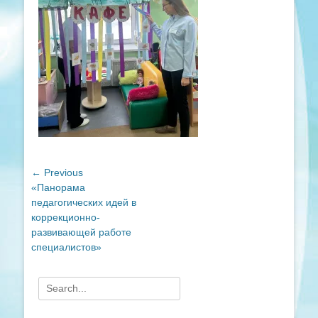
Навигация
← Previous
Previous
«Панорама
по
post:
педагогических идей в
записям
коррекционно-
развивающей работе
специалистов»
Search
for: