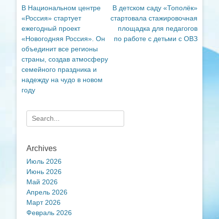
Previous
Next
В Национальном центре
В детском саду «Тополёк»
по
post:
post:
«Россия» стартует
стартовала стажировочная
записям
ежегодный проект
площадка для педагогов
«Новогодняя Россия». Он
по работе с детьми с ОВЗ
объединит все регионы
страны, создав атмосферу
семейного праздника и
надежду на чудо в новом
году
Search
for:
Archives
Июль 2026
Июнь 2026
Май 2026
Апрель 2026
Март 2026
Февраль 2026