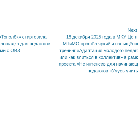
ия
Next
Next
«Тополёк» стартовала
18 декабря 2025 года в МКУ Цен
post:
площадка для педагогов
МТиМО прошёл яркий и насыщённ
ьми с ОВЗ
тренинг «Адаптация молодого педаг
или как влиться в коллектив» в рам
проекта «Не интенсив для начинаю
педагогов «Учусь учит