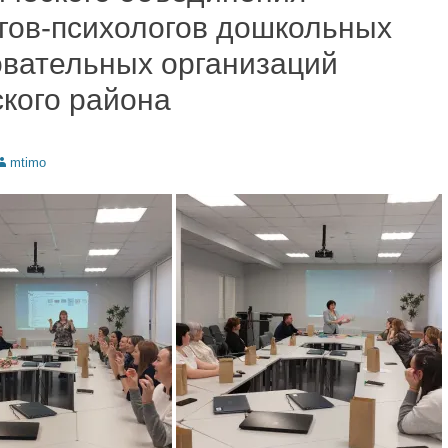
гов-психологов дошкольных
овательных организаций
кого района
uthor
mtimo