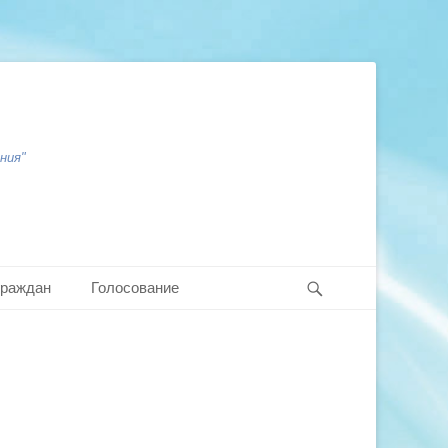
ния"
Search
граждан
Голосование