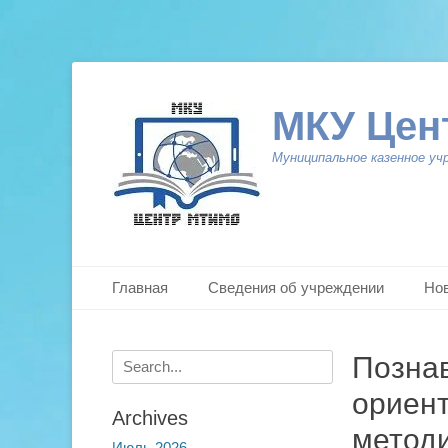
МКУ Цен
Муниципальное казенное уч
Primary Menu
Skip
Главная
Сведения об учреждении
Но
to
content
Search
Познав
for:
ориен
Archives
метод
Июль 2026