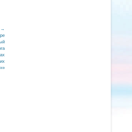
 →
тре
ый
ога
ках
щих
ь»»