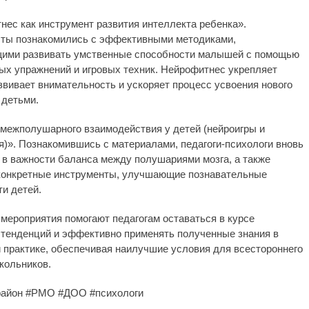
ес как инструмент развития интеллекта ребенка».
ты познакомились с эффективными методиками,
ими развивать умственные способности малышей с помощью
ых упражнений и игровых техник. Нейрофитнес укрепляет
звивает внимательность и ускоряет процесс усвоения нового
 детьми.
 межполушарного взаимодействия у детей (нейроигры и
)». Познакомившись с материалами, педагоги-психологи вновь
 в важности баланса между полушариями мозга, а также
конкретные инструменты, улучшающие познавательные
и детей.
ероприятия помогают педагогам оставаться в курсе
тенденций и эффективно применять полученные знания в
 практике, обеспечивая наилучшие условия для всестороннего
кольников.
район #РМО #ДОО #психологи