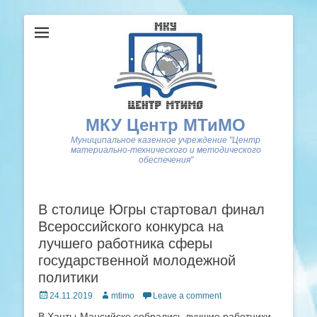
МКУ Центр МТиМО
Муниципальное казенное учреждение "Центр
материально-технического и методического
обеспечения"
В столице Югры стартовал финал
Всероссийского конкурса на
лучшего работника сферы
государственной молодежной
политики
Posted
Author
24.11.2019
mtimo
Leave a comment
on
В Ханты-Мансийске собрались лучшие работники