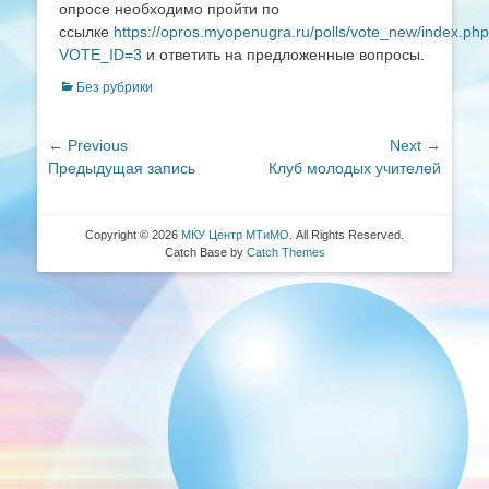
опросе необходимо пройти по
ссылке
https://opros.myopenugra.ru/polls/vote_new/index.ph
VOTE_ID=3
и ответить на предложенные вопросы.
Categories
Без рубрики
Навигация
← Previous
Next →
Previous
Next
Предыдущая запись
Клуб молодых учителей
по
post:
post:
записям
Copyright © 2026
МКУ Центр МТиМО
. All Rights Reserved.
Catch Base by
Catch Themes