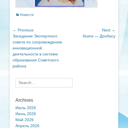
Categories
Новости
Навигация
← Previous
Next →
Previous
Next
Заседание Экспертного
Книги — Донбасу
по
post:
post:
совета по сопровождению
записям
инновационной
деятельности в системе
образования Советского
района
Search
for:
Archives
Июль 2026
Июнь 2026
Май 2026
Апрель 2026