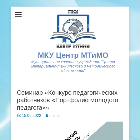
МКУ Центр МТиМО
Муниципальное казенное учреждение "Центр
материально-технического и методического
обеспечения"
Семинар «Конкурс педагогических
работников «Портфолио молодого
педагога»»
Posted
Author
15.09.2022
mtimo
on