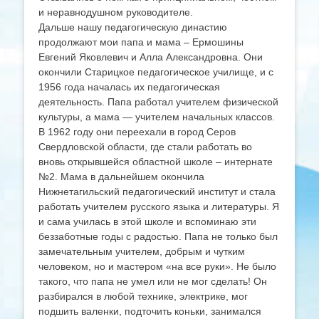
и неравнодушном руководителе.
Дальше нашу педагогическую династию
продолжают мои папа и мама – Ермошины
Евгений Яковлевич и Алла Александровна. Они
окончили Старицкое педагогическое училище, и с
1956 года началась их педагогическая
деятельность. Папа работал учителем физической
культуры, а мама — учителем начальных классов.
В 1962 году они переехали в город Серов
Свердловской области, где стали работать во
вновь открывшейся областной школе – интернате
№2. Мама в дальнейшем окончила
Нижнетагильский педагогический институт и стала
работать учителем русского языка и литературы. Я
и сама училась в этой школе и вспоминаю эти
беззаботные годы с радостью. Папа не только был
замечательным учителем, добрым и чутким
человеком, но и мастером «на все руки». Не было
такого, что папа не умел или не мог сделать! Он
разбирался в любой технике, электрике, мог
подшить валенки, подточить коньки, занимался