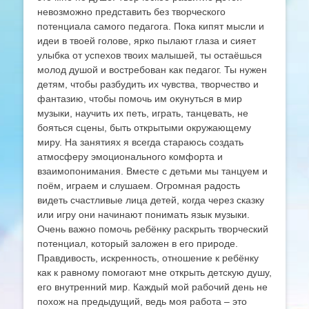
невозможно представить без творческого
потенциала самого педагога. Пока кипят мысли и
идеи в твоей голове, ярко пылают глаза и сияет
улыбка от успехов твоих малышей, ты остаёшься
молод душой и востребован как педагог. Ты нужен
детям, чтобы разбудить их чувства, творчество и
фантазию, чтобы помочь им окунуться в мир
музыки, научить их петь, играть, танцевать, не
бояться сцены, быть открытыми окружающему
миру. На занятиях я всегда стараюсь создать
атмосферу эмоционального комфорта и
взаимопонимания. Вместе с детьми мы танцуем и
поём, играем и слушаем. Огромная радость
видеть счастливые лица детей, когда через сказку
или игру они начинают понимать язык музыки.
Очень важно помочь ребёнку раскрыть творческий
потенциал, который заложен в его природе.
Правдивость, искренность, отношение к ребёнку
как к равному помогают мне открыть детскую душу,
его внутренний мир. Каждый мой рабочий день не
похож на предыдущий, ведь моя работа – это