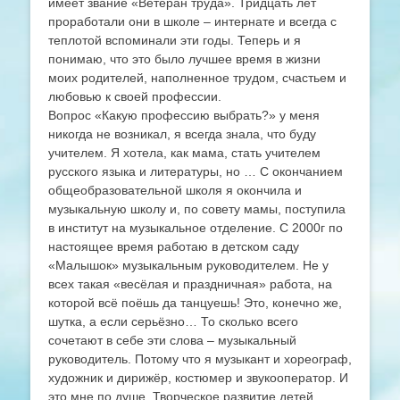
имеет звание «Ветеран труда». Тридцать лет
проработали они в школе – интернате и всегда с
теплотой вспоминали эти годы. Теперь и я
понимаю, что это было лучшее время в жизни
моих родителей, наполненное трудом, счастьем и
любовью к своей профессии.
Вопрос «Какую профессию выбрать?» у меня
никогда не возникал, я всегда знала, что буду
учителем. Я хотела, как мама, стать учителем
русского языка и литературы, но … С окончанием
общеобразовательной школя я окончила и
музыкальную школу и, по совету мамы, поступила
в институт на музыкальное отделение. С 2000г по
настоящее время работаю в детском саду
«Малышок» музыкальным руководителем. Не у
всех такая «весёлая и праздничная» работа, на
которой всё поёшь да танцуешь! Это, конечно же,
шутка, а если серьёзно… То сколько всего
сочетают в себе эти слова – музыкальный
руководитель. Потому что я музыкант и хореограф,
художник и дирижёр, костюмер и звукооператор. И
это мне по душе. Творческое развитие детей