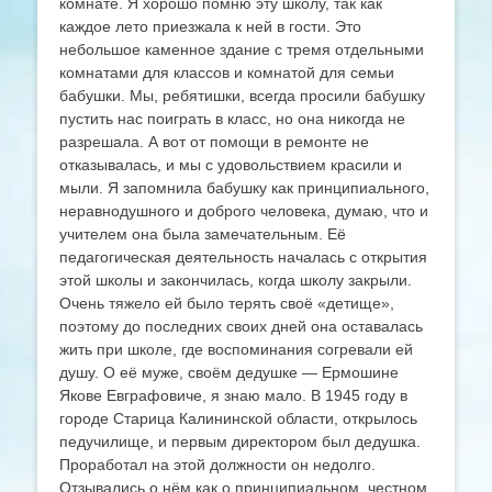
комнате. Я хорошо помню эту школу, так как
каждое лето приезжала к ней в гости. Это
небольшое каменное здание с тремя отдельными
комнатами для классов и комнатой для семьи
бабушки. Мы, ребятишки, всегда просили бабушку
пустить нас поиграть в класс, но она никогда не
разрешала. А вот от помощи в ремонте не
отказывалась, и мы с удовольствием красили и
мыли. Я запомнила бабушку как принципиального,
неравнодушного и доброго человека, думаю, что и
учителем она была замечательным. Её
педагогическая деятельность началась с открытия
этой школы и закончилась, когда школу закрыли.
Очень тяжело ей было терять своё «детище»,
поэтому до последних своих дней она оставалась
жить при школе, где воспоминания согревали ей
душу. О её муже, своём дедушке — Ермошине
Якове Евграфовиче, я знаю мало. В 1945 году в
городе Старица Калининской области, открылось
педучилище, и первым директором был дедушка.
Проработал на этой должности он недолго.
Отзывались о нём как о принципиальном, честном