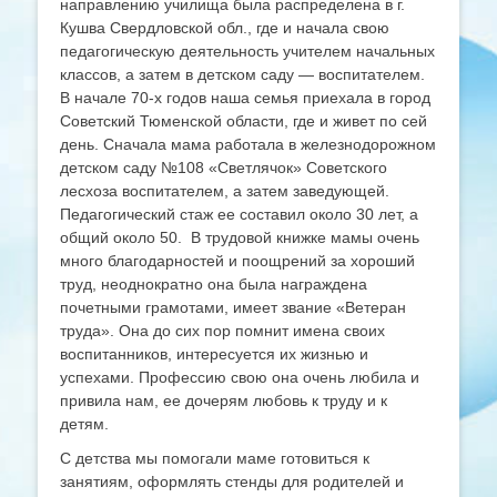
направлению училища была распределена в г.
Кушва Свердловской обл., где и начала свою
педагогическую деятельность учителем начальных
классов, а затем в детском саду — воспитателем.
В начале 70-х годов наша семья приехала в город
Советский Тюменской области, где и живет по сей
день. Сначала мама работала в железнодорожном
детском саду №108 «Светлячок» Советского
лесхоза воспитателем, а затем заведующей.
Педагогический стаж ее составил около 30 лет, а
общий около 50. В трудовой книжке мамы очень
много благодарностей и поощрений за хороший
труд, неоднократно она была награждена
почетными грамотами, имеет звание «Ветеран
труда». Она до сих пор помнит имена своих
воспитанников, интересуется их жизнью и
успехами. Профессию свою она очень любила и
привила нам, ее дочерям любовь к труду и к
детям.
С детства мы помогали маме готовиться к
занятиям, оформлять стенды для родителей и