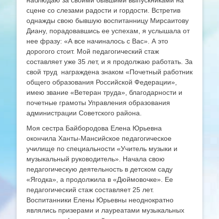
наблюдаю за своими бывшими выпускниками на
сцене со слезами радости и гордости. Встретив
однажды свою бывшую воспитанницу Мирсаитову
Диану, порадовавшись ее успехам, я услышала от
нее фразу: «А все начиналось с Вас». А это
дорогого стоит. Мой педагогический стаж
составляет уже 35 лет, и я продолжаю работать. За
свой труд награждена знаком «Почетный работник
общего образования Российской Федерации»,
имею звание «Ветеран труда», благодарности и
почетные грамоты Управления образования
администрации Советского района.
Моя сестра Байбородова Елена Юрьевна
окончила Ханты-Мансийское педагогическое
училище по специальности «Учитель музыки и
музыкальный руководитель». Начала свою
педагогическую деятельность в детском саду
«Ягодка», а продолжила в «Дюймовочке». Ее
педагогический стаж составляет 25 лет.
Воспитанники Елены Юрьевны неоднократно
являлись призерами и лауреатами музыкальных