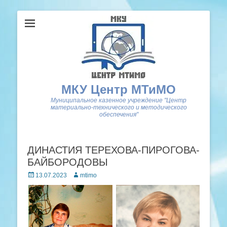
МКУ Центр МТиМО
Муниципальное казенное учреждение "Центр
материально-технического и методического
обеспечения"
ДИНАСТИЯ ТЕРЕХОВА-ПИРОГОВА-
БАЙБОРОДОВЫ
Posted
Author
13.07.2023
mtimo
on