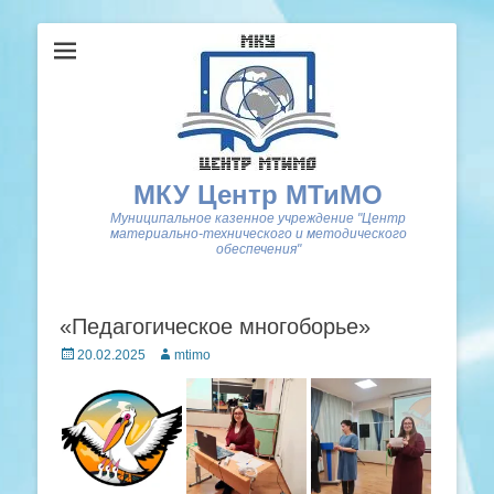
МКУ Центр МТиМО
Муниципальное казенное учреждение "Центр
материально-технического и методического
обеспечения"
«Педагогическое многоборье»
Posted
Author
20.02.2025
mtimo
on