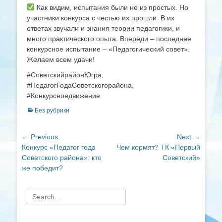
Как видим, испытания были не из простых. Но
участники конкурса с честью их прошли. В их
ответах звучали и знания теории педагогики, и
много практического опыта. Впереди – последнее
конкурсное испытание – «Педагогический совет».
Желаем всем удачи!
#СоветскийрайонЮгра,
#ПедагогГодаСоветскогорайона,
#Конкурсноедвижение
Categories
Без рубрики
Навигация
← Previous
Next →
Previous
Next
Конкурс «Педагог года
Чем кормят? ТК «Первый
по
post:
post:
Советского района»: кто
Советский»
записям
же победит?
Search
for: