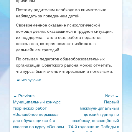
причинам.
Поэтому родителям необходимо внимательно
наблюдать за поведением детей.
Своевременное оказание психологической
помощи детям, оказавшимся в трудной ситуации,
их поддержка – это и есть работа педагогов –
психологов, которая поможет избежать в
дальнейшем трагедий.
По отзывам педагогов общеобразовательных
организаций Советского района можно отметить,
что курсы были очень интересными и полезными.
Categories
Без рубрики
Навигация
← Previous
Next →
Previous
Next
Муниципальный конкурс
Первый
по
post:
post:
творческих работ
межмуниципальный
записям
«Волшебное перышко»
детский турнир по
для обучающихся 4-х
шахбоксу, посвящённый
классов по курсу «Основы
74-й годовщине Победы в