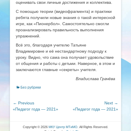
оценивать свои личные достижения и коллектива.
С помощью теории (видеофрагмента) и практики
ребята получили новые знания о такой интересной
игре, как «Пионербол». Самостоятельно смогли
проанализировать правильность выполнения
упражнений.
Всё это, благодаря учителю Татьяне
Владимировне и её нестандартному подходу к
уроку. Видно, что сама она получает удовольствие
от общения и работы с детьми. Наверное, в этом и
заключаются главные «секреты» учителя.
Владислава Грачёва
Categories
Без рубрики
Навигация
← Previous
Next →
Previous
Next
«Педагог года — 2021»
«Педагог года — 2021»
по
post:
post:
записям
Copyright © 2026
МКУ Центр МТиМО
. All Rights Reserved.