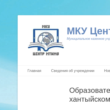
МКУ Цен
Муниципальное казенное уч
Primary Menu
Skip
Главная
Сведения об учреждении
Но
to
content
Образовате
хантыйском