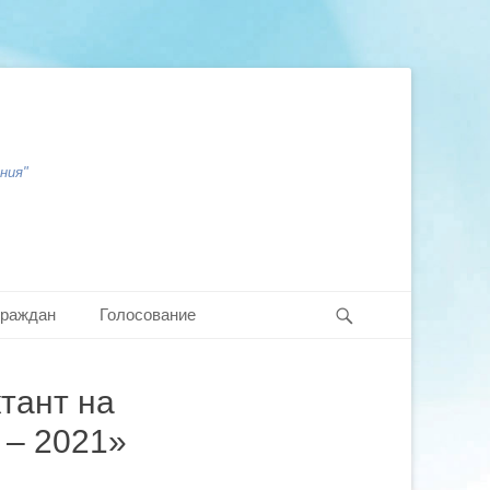
ния"
Search
граждан
Голосование
тант на
 – 2021»