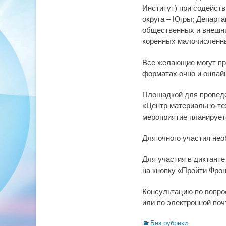
Институт) при содейст
округа – Югры; Департ
общественных и внешни
коренных малочисленны
Все желающие могут при
форматах очно и онлай
Площадкой для проведе
«Центр материально-тех
мероприятие планируетс
Для очного участия нео
Для участия в диктант
на кнопку «Пройти Фрон
Консультацию по вопро
или по электронной поч
Categories
Без рубрики