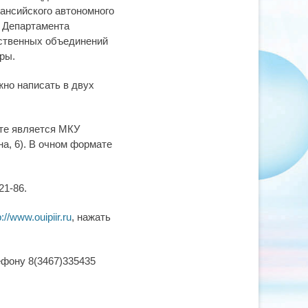
ансийского автономного
; Департамента
ественных объединений
ры.
жно написать в двух
ате является МКУ
на, 6). В очном формате
21-86.
p://www.ouipiir.ru
, нажать
ефону 8(3467)335435