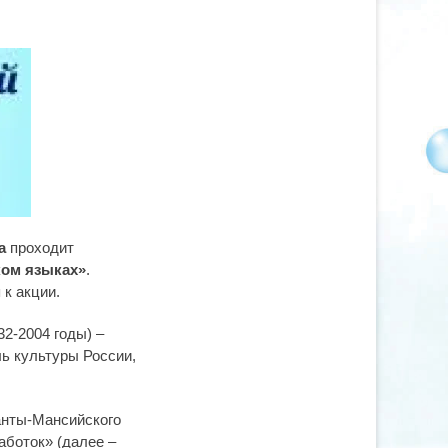
ка
проходит
ком языках»
.
 к акции.
32-2004 годы) –
ь культуры России,
анты-Мансийского
аботок» (далее –