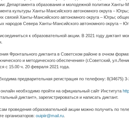
вии: Департамента образования и молодежной политики Ханты-М
амента культуры Ханты-Мансийского автономного округа – Югры
х связей Ханты-Мансийского автономного округа – Югры; общ
х народов Севера Ханты-Мансийского автономного округа – Юг
соединиться к образовательной акции. В 2021 году диктант мо
н.
ния Фронтального диктанта в Советском районе в очном форм
нического и методического обеспечения» (г.Советский, ул.Лени
я с 15.00 ч. 20 февраля 2021 года.
бходима предварительная регистрация по телефону: 8(34675) 3-
е онлайн необходимо пройти на официальный сайт Института
htt
тальный диктант», зарегистрироваться и написать диктант.
сам проведения образовательной акции можно получить по тел
те организаторов:
ouipiir@mail.ru
.