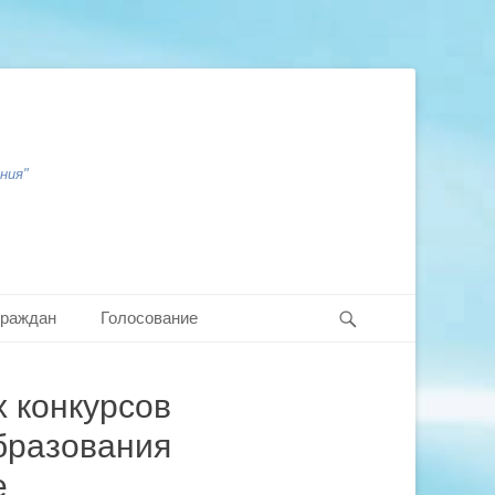
ния"
Search
граждан
Голосование
х конкурсов
бразования
е