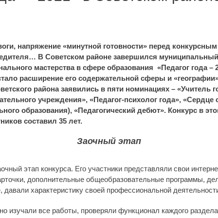
воги, напряжение «минутной готовности» перед конкурсным
бедителя… В Советском районе завершился муниципальный 
ального мастерства в сфере образования «Педагог года – 
 стало расширение его содержательной сферы и «географии»
оветского района заявились в пяти номинациях – «Учитель г
тельного учреждения», «Педагог-психолог года», «Сердце
ьного образования), «Педагогический дебют». Конкурс в эт
ников составил 35 лет.
Заочный этап
очный этап конкурса. Его участники представляли свои интерне
арточки, дополнительные общеобразовательные программы, де
е, давали характеристику своей профессиональной деятельност
о изучали все работы, проверяли функционал каждого раздела 