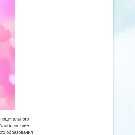
униципального
 Алябьевский»
ого образования