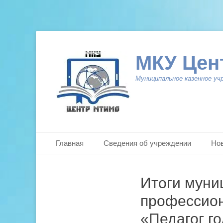
МКУ Цен
Муниципальное казенное уч
Primary Menu
Skip
Главная
Сведения об учреждении
Но
to
content
Итоги муни
профессион
«Педагог г