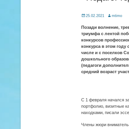
Posted
Author
25.02.2021
mtimo
on
Позади волнение, тре
триумфа с лентой по
конкурсов профессион
конкурса в этом году
числе и с поселков С
дошкольного образова
(педагоги дополнител
средний возраст участ
С 1 февраля начался за
портфолио, визитные к
находками, писали эсс
Члены жюри внимательн