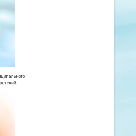
иципального
ветский,