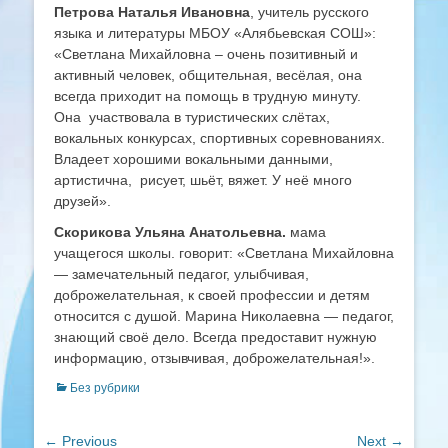
Петрова Наталья Ивановна
, учитель русского
языка и литературы МБОУ «Алябьевская СОШ»:
«Светлана Михайловна – очень позитивный и
активный человек, общительная, весёлая, она
всегда приходит на помощь в трудную минуту.
Она участвовала в туристических слётах,
вокальных конкурсах, спортивных соревнованиях.
Владеет хорошими вокальными данными,
артистична, рисует, шьёт, вяжет. У неё много
друзей».
Скорикова Ульяна Анатольевна.
мама
учащегося школы. говорит: «Светлана Михайловна
— замечательный педагог, улыбчивая,
доброжелательная, к своей профессии и детям
относится с душой. Марина Николаевна — педагог,
знающий своё дело. Всегда предоставит нужную
информацию, отзывчивая, доброжелательная!».
Categories
Без рубрики
Навигация
← Previous
Next →