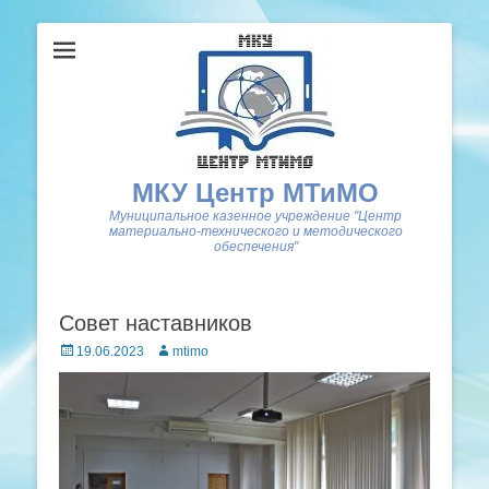
МКУ Центр МТиМО
Муниципальное казенное учреждение "Центр
материально-технического и методического
обеспечения"
Совет наставников
Posted
Author
19.06.2023
mtimo
on