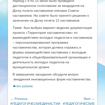
период с 9 по 15 июня было проведено
дистанционное голосование за кандидатов на
Доску почета наставников членами Совета
наставников. На совете было принято решение о
занесении на Доску почета 12 наставников.
Также был выбран вариант ведения документации
проекта «Территория наставничества» по
взаимодействию молодых педагогов и наставников
– персонализированная программа
наставничества, которая должна отражать и
формы взаимодействия наставника с молодым
педагогом в общеобразовательной организации и
деятельность молодых педагогов на
муниципальном уровне.
В завершение заседания обсудили вопрос
внедрения инновационных форм наставничества .
Categories
Без рубрики
Навигация
← Previous
Next →
Previous
Next
#ПЕДАГОГИЧЕСКИЕДИНАСТИИ
#ПЕДАГОГИЧЕСКИЕ
по