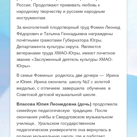
России. Продолжают прививать любовь к
народному творчеству и русским народным
инструментам.
За многолетний плодотворный труд Фомин Леонид
Фёдорович и Татьяна Геннадьевна награждены
почётными грамотами Губернатора Югры,
Департамента культуры округа. Являются
ветеранами труда ХМАО-Югры, имеют почетное
звание «Заслуженный деятель культуры ХМАО-
Югры».
В семье Фоминых родилось две дочери — Ирина
и Юлия. Ирина окончила школу №2 с золотой
медалью, с отличием завершила обучение в
Советской детской музыкальной школе.
Власова Юлия Леонидовна (дочь)
продолжила
семейную педагогическую традицию. После
окончания учёбы в Свердловском музыкальном
училище, Уральском государственном
педагогическом университете она вернулась в
родную музыкальную школу, где и работает