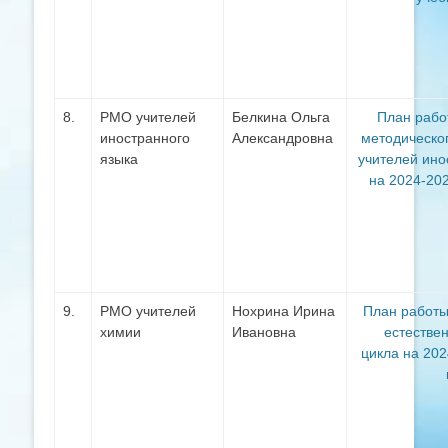
8.
РМО учителей
Белкина Ольга
План раб
иностранного
Александровна
методическо
языка
учителей ино
на 2024-20
9.
РМО учителей
Нохрина Ирина
План работ
химии
Ивановна
естестве
цикла на 20