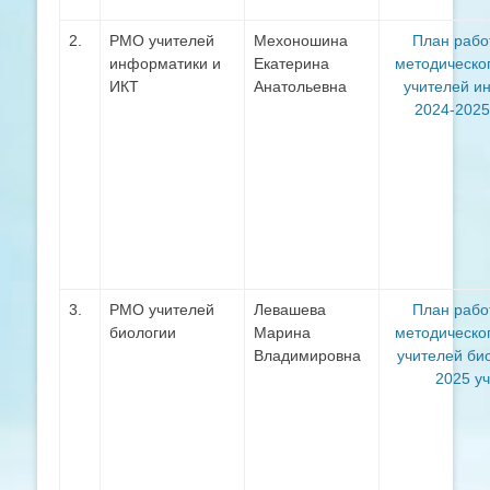
2.
РМО учителей
Мехоношина
План рабо
информатики и
Екатерина
методическо
ИКТ
Анатольевна
учителей и
2024-2025
3.
РМО учителей
Левашева
План рабо
биологии
Марина
методическо
Владимировна
учителей би
2025 у