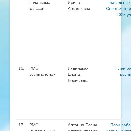
начальных
Ирина
начальных
классов
Аркадьевна
Советского 
2025 у
16.
РМО
Ильницкая
План р
воспитателей
Елена
восп
Борисовна
17.
РМО
Алехина Елена
План рабо
музыкальных
Александровна
методическо