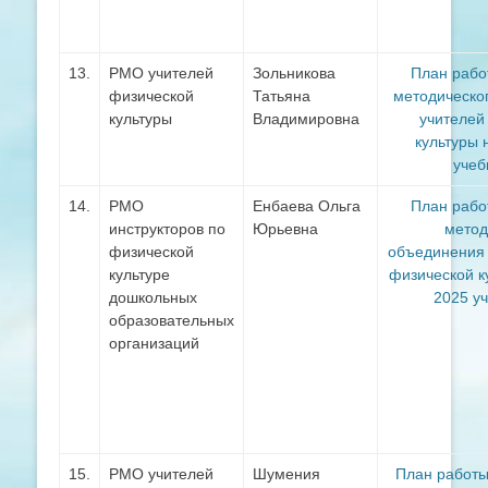
13.
РМО учителей
Зольникова
План рабо
физической
Татьяна
методическо
культуры
Владимировна
учителей
культуры 
учеб
14.
РМО
Енбаева Ольга
План рабо
инструкторов по
Юрьевна
метод
физической
объединения 
культуре
физической к
дошкольных
2025 у
образовательных
организаций
15.
РМО учителей
Шумения
План работ