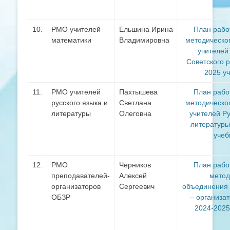
10.
РМО учителей
Ельшина Ирина
План рабо
математики
Владимировна
методическо
учителей
Советского 
2025 у
11.
РМО учителей
Пахтышева
План раб
русского языка и
Светлана
методическо
литературы
Олеговна
учителей
Ру
литературы
учеб
12.
РМО
Черников
План рабо
преподавателей-
Алексей
метод
организаторов
Сергеевич
объединения
ОБЗР
– организа
2024-2025