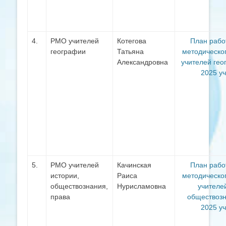
4.
РМО учителей
Котегова
План рабо
географии
Татьяна
методическо
Александровна
учителей гео
2025 у
5.
РМО учителей
Качинская
План раб
истории,
Раиса
методическо
обществознания,
Нурисламовна
учителе
права
обществоз
2025 у