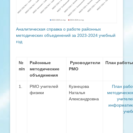
Аналитическая справка о работе районных
методических объединений за 2023-2024 учебный
год
№
Районные
Руководители
План работы
п/п
методические
РМО
объединения
1.
РМО учителей
Кузнецова
План рабо
физики
Наталья
методическо
Александровна
учител
информатик
учеб