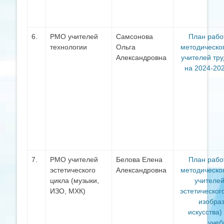
6.
РМО учителей
Самсонова
План рабо
технологии
Ольга
методическо
Александровна
учителей тру
на 2024-20
7.
РМО учителей
Белова Елена
План рабо
эстетического
Александровна
методическо
цикла (музыки,
учителе
ИЗО, МХК)
эстетическог
изобра
искусства)
учеб