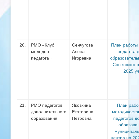
20.
РМО «Клуб
Сенчугова
План работы
молодого
Алена
педагога 
педагога»
Игоревна
образователь
Советского 
2025 у
21.
РМО педагогов
Яковкина
План рабо
дополнительного
Екатерина
методическо
образования
Петровна
педагогов д
образова
муниципаль
центра на 20