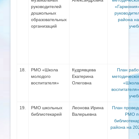
руководителей
«Гармония
дошкольных
руководите
образовательных
района на
организаций
учеб
18.
РМО «Школа
Кудрявцева
План рабо
молодого
Екатерина
методическо
воспитателя»
Олеговна
«Школа
воспитателя»
учеб
19.
РМО школьных
Леонова Ирина
План провед
библиотекарей
Валерьевна
РМО п
библиотека
района на 20